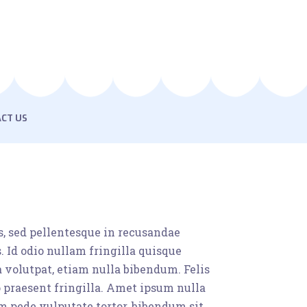
CT US
s, sed pellentesque in recusandae
 Id odio nullam fringilla quisque
a volutpat, etiam nulla bibendum. Felis
o praesent fringilla. Amet ipsum nulla
m pede vulputate tortor, bibendum sit