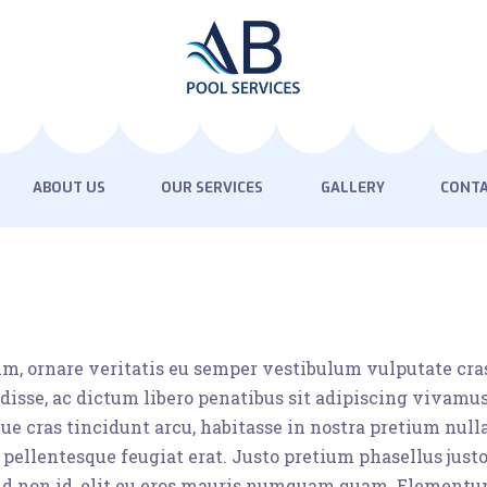
HOME
ABOUT US
OUR SERVICES
GALLERY
ABOUT US
OUR SERVICES
GALLERY
CONTA
CONTACT US
nim, ornare veritatis eu semper vestibulum vulputate cra
sse, ac dictum libero penatibus sit adipiscing vivamus.
ue cras tincidunt arcu, habitasse in nostra pretium null
s pellentesque feugiat erat. Justo pretium phasellus just
us id non id, elit eu eros mauris numquam quam. Elementu