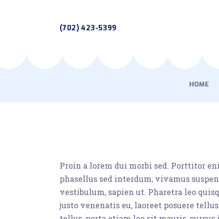
(702) 423-5399
HOME
Proin a lorem dui morbi sed. Porttitor e
phasellus sed interdum, vivamus suspendi
vestibulum, sapien ut. Pharetra leo quisq
justo venenatis eu, laoreet posuere tellu
tellus, porta etiam leo sit mauris, curs